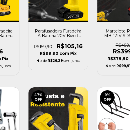
radeira
Parafusadeira Furadeira
Martelete P
ateria
À Bateria 20V Bivolt
MBP21V SDS
621I +
PFP020 + Acessórios -
mm Brushless
ofort
Profort
R$105,16
R$499
R$159,90
6
R$39
R$99,90
com
Pix
m
Pix
R$379,90
4
x de
R$26,29
sem juros
m juros
4
x de
R$99,9
47
%
9
%
OFF
OFF