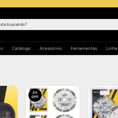
io
Catálogo
Acessórios
Ferramentas
Linha
2
%
OFF