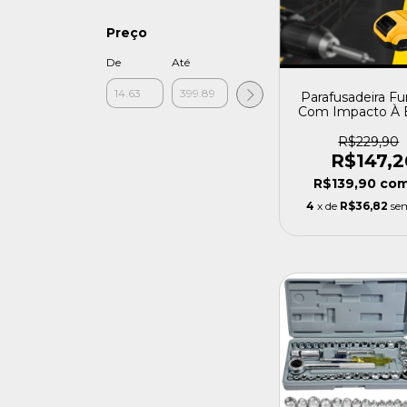
Preço
De
Até
Parafusadeira Fu
Com Impacto À B
21V Bivolt PFP2
Acessórios - Pr
R$229,90
R$147,2
R$139,90
co
4
x de
R$36,82
se