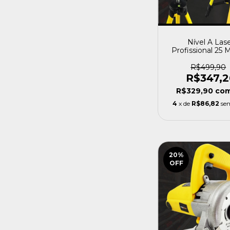
Nível A Las
Profissional 25 
Com 16 Linhas + 
Acessórios E Ma
R$499,90
Profort
R$347,2
R$329,90
co
4
x de
R$86,82
se
20
%
OFF