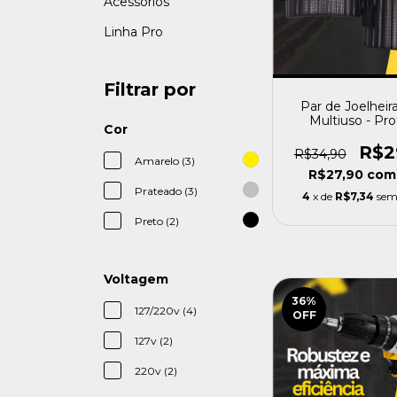
Acessórios
Linha Pro
Filtrar por
Par de Joelheir
Multiuso - Pro
Cor
R$2
R$34,90
Amarelo (3)
R$27,90
com
Prateado (3)
4
x de
R$7,34
sem
Preto (2)
Voltagem
36
%
127/220v (4)
OFF
127v (2)
220v (2)