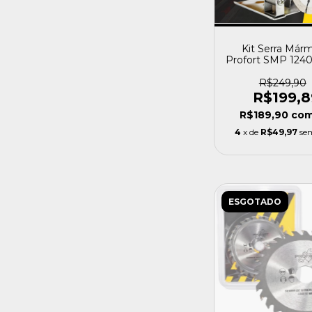
Kit Serra Már
Profort SMP 124
discos - Madei
Concreto
R$249,90
R$199,8
R$189,90
co
4
x de
R$49,97
se
ESGOTADO