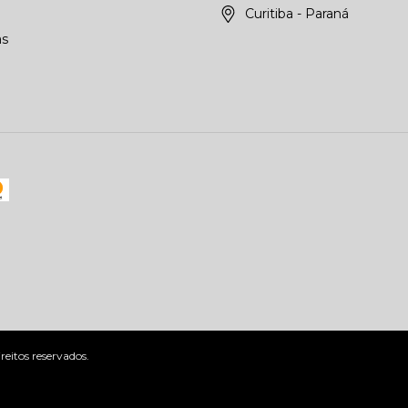
Curitiba - Paraná
as
eitos reservados.