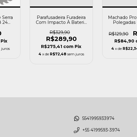
 Serra
Parafusadeira Furadeira
Machado Prof
8 24
Com Impacto À Bateria
Polegadas 
eira -
21V Bivolt PFP11821I +
Acessórios - Profort
0
R$329,90
R
R$129,90
R$289,90
Pix
R$84,90
R$275,41
com
Pix
 juros
4
x de
R$22,3
4
x de
R$72,48
sem juros
5541995933974
+55 4199593-3974