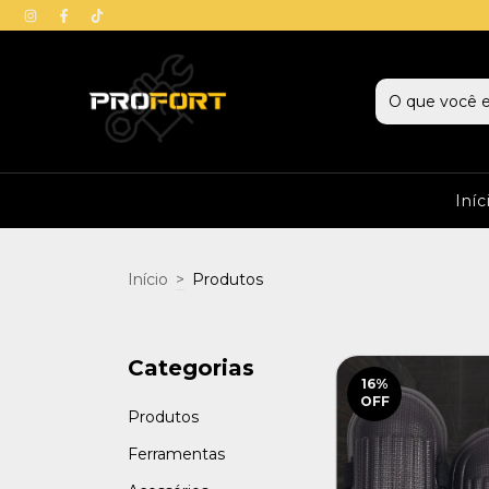
Iníc
Início
>
Produtos
Categorias
16
%
OFF
Produtos
Ferramentas