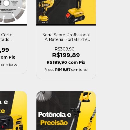
 Corte
Serra Sabre Profissional
tado
À Bateria Portátil 21V
 110mm -
Bivolt Com Maleta -
ort
Profort
,99
R$309,90
R$199,89
com
Pix
R$189,90
com
Pix
3
sem juros
4
x de
R$49,97
sem juros