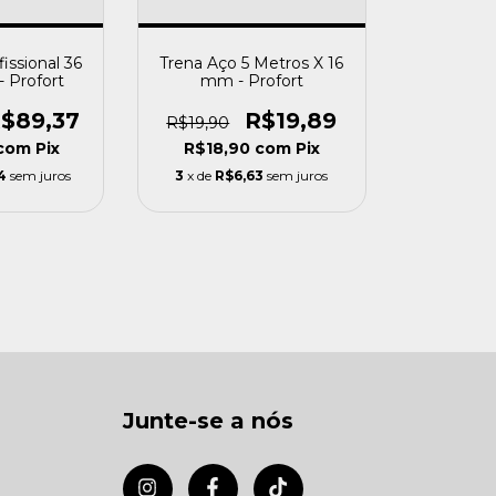
issional 36
Trena Aço 5 Metros X 16
- Profort
mm - Profort
$89,37
R$19,89
R$19,90
com
Pix
R$18,90
com
Pix
4
sem juros
3
x de
R$6,63
sem juros
Junte-se a nós