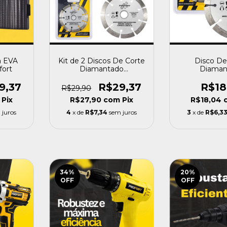
a EVA
Kit de 2 Discos De Corte
Disco De
fort
Diamantado
Diaman
Segmentado 110mm -
Segmentado
Profort
Prof
9,37
R$29,37
R$18
R$29,90
Pix
R$27,90
com
Pix
R$18,04
 juros
4
x de
R$7,34
sem juros
3
x de
R$6,3
34
%
20
%
OFF
OFF