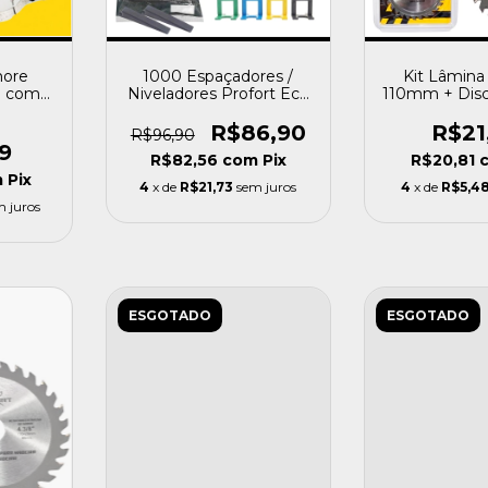
more
1000 Espaçadores /
Kit Lâmina
0 com 2
Niveladores Profort Eco
110mm + Disc
ra,
+ 100 Cunhas Para Piso
Segmentado
Porcelanato
Prof
R$86,90
R$21
R$96,90
9
R$82,56
com
Pix
R$20,81
m
Pix
4
x de
R$21,73
sem juros
4
x de
R$5,4
m juros
ESGOTADO
ESGOTADO