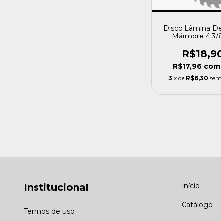
Disco Lâmina De
Mármore 4.3/
Dentes Para Mad
Profort
R$18,9
R$17,96
com
3
x de
R$6,30
sem
Institucional
Início
Catálogo
Termos de uso