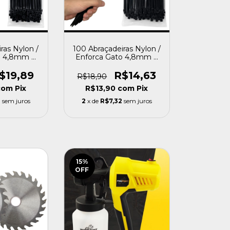
ras Nylon /
100 Abraçadeiras Nylon /
o 4,8mm X
Enforca Gato 4,8mm X
Profort
200mm - Profort
$19,89
R$14,63
R$18,90
com
Pix
R$13,90
com
Pix
3
sem juros
2
x de
R$7,32
sem juros
15
%
OFF