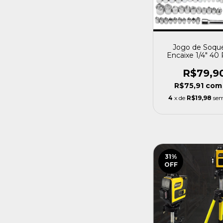
Jogo de Soqu
Encaixe 1/4" 40
Com Chave de Ca
Profort
R$79,9
R$75,91
com
4
x de
R$19,98
sem
31
%
OFF