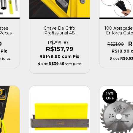
etes
Chave De Grifo
100 Abraçadei
 Peças
Profissional 48
Enforca Gat
traca -
Polegadas - Profort
300mm - 
0
R$299,90
R
R$21,90
R$157,79
Pix
R$18,90
R$149,90
com
Pix
 juros
3
x de
R$6,6
4
x de
R$39,45
sem juros
14
%
OFF