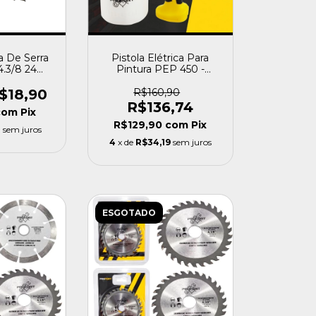
a De Serra
Pistola Elétrica Para
.3/8 24
Pintura PEP 450 -
 Madeira -
Profort
ort
$18,90
R$160,90
R$136,74
com
Pix
R$129,90
com
Pix
0
sem juros
4
x de
R$34,19
sem juros
ESGOTADO