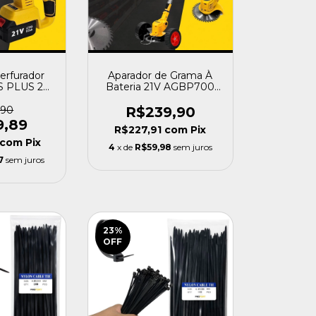
erfurador
Aparador de Grama À
 PLUS 26
Bateria 21V AGBP700
 - Profort
700W - Profort
,90
R$239,90
9,89
R$227,91
com
Pix
com
Pix
4
x de
R$59,98
sem juros
7
sem juros
23
%
OFF