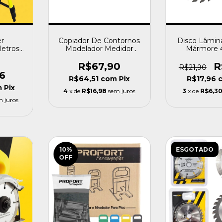
er
Copiador De Contornos
Disco Lâmin
Metros
Modelador Medidor
Mármore 4
Tripé +
Perfil Com 29cm -
Dentes Para
leta -
Profort
Prof
R$67,90
R
R$21,90
6
R$64,51
com
Pix
R$17,96
m
Pix
4
x de
R$16,98
sem juros
3
x de
R$6,3
m juros
10
%
ESGOTADO
OFF