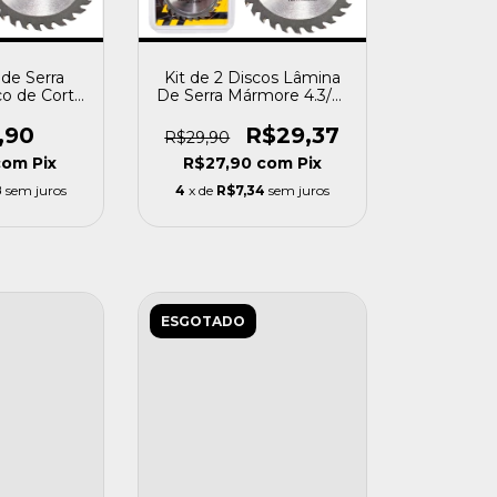
 de Serra
Kit de 2 Discos Lâmina
o de Corte
De Serra Mármore 4.3/8"
 110mm -
24 Dentes Para Madeira
ort
- Profort
,90
R$29,37
R$29,90
com
Pix
R$27,90
com
Pix
8
sem juros
4
x de
R$7,34
sem juros
ESGOTADO