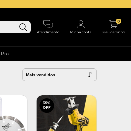
0
Atendimento
Minha conta
Meu carrinho
 Pro
35
%
OFF