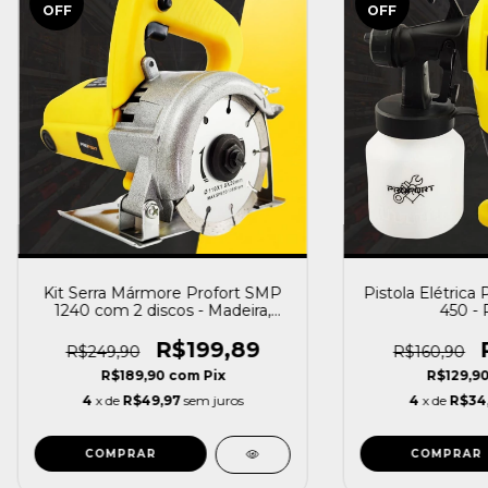
OFF
OFF
Kit Serra Mármore Profort SMP
Pistola Elétrica
1240 com 2 discos - Madeira,
450 - 
Concreto
R$199,89
R$249,90
R$160,90
R$189,90
com
Pix
R$129,9
4
x de
R$49,97
sem juros
4
x de
R$34
COMPRAR
COMPRAR