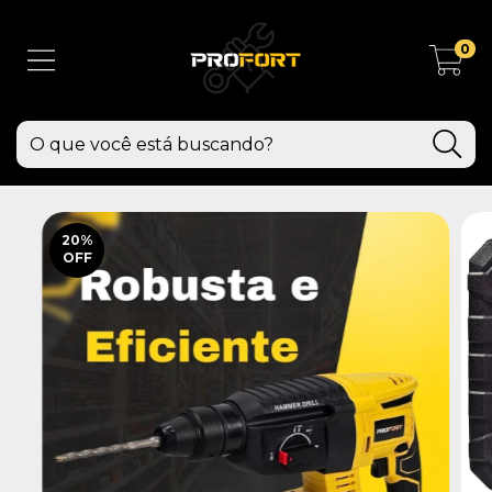
0
20
%
OFF