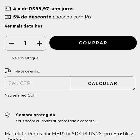
4
x de
R$99,97
sem juros
5% de desconto
pagando com Pix
Ver mais detalhes
76
em estoque
ALTERAR CEP
Entregas para o CEP:
Meios de envio
CALCULAR
Não sei meu CEP
Compra protegida
Seus dados cuidados durante toda a compra.
Martelete Perfurador MBP21V SDS PLUS 26 mm Brushless