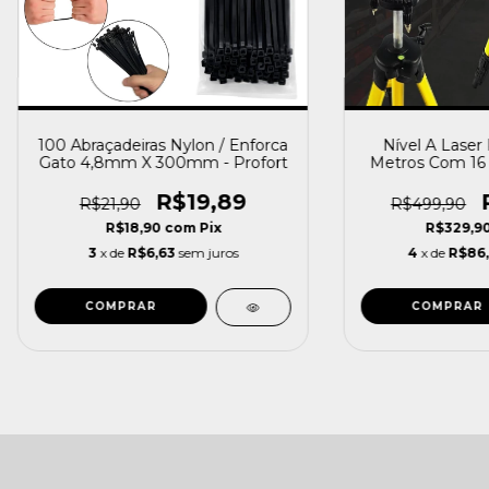
100 Abraçadeiras Nylon / Enforca
Nível A Laser 
Gato 4,8mm X 300mm - Profort
Metros Com 16 L
Acessórios E M
R$19,89
R$21,90
R$499,90
R$18,90
com
Pix
R$329,9
3
x de
R$6,63
sem juros
4
x de
R$86
COMPRAR