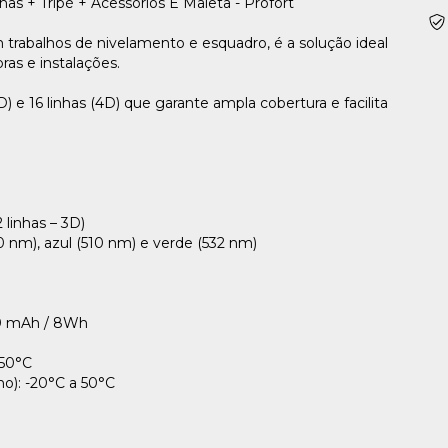
has + Tripé + Acessórios E Maleta - Profort
m trabalhos de nivelamento e esquadro, é a solução ideal
as e instalações.
 e 16 linhas (4D) que garante ampla cobertura e facilita
2 linhas – 3D)
 nm), azul (510 nm) e verde (532 nm)
000 mAh / 8Wh
 50°C
ho): -20°C a 50°C