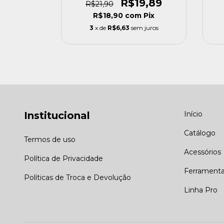
90
R$19,89
R$21,90
m
Pix
R$18,90
com
Pix
m juros
3
x de
R$6,63
sem juros
Institucional
Início
Catálogo
Termos de uso
Acessórios
Política de Privacidade
Ferrament
Políticas de Troca e Devolução
Linha Pro