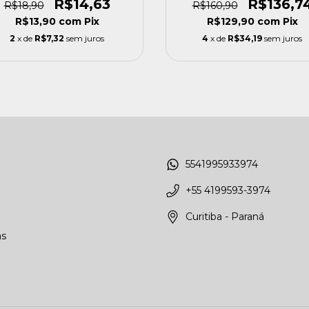
R$14,63
R$136,7
R$18,90
R$160,90
R$13,90
com
Pix
R$129,90
com
Pix
2
x de
R$7,32
sem juros
4
x de
R$34,19
sem juros
5541995933974
+55 4199593-3974
Curitiba - Paraná
as