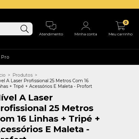
0
Atendimento
Minha conta
Meu carrinho
 Pro
cio
>
Produtos
>
vel A Laser Profissional 25 Metros Com 16
nhas + Tripé + Acessórios E Maleta - Profort
ível A Laser
rofissional 25 Metros
om 16 Linhas + Tripé +
cessórios E Maleta -