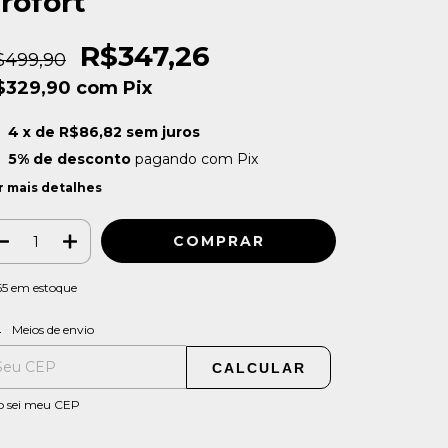
rofort
R$347,26
$499,90
$329,90
com
Pix
4
x de
R$86,82
sem juros
5% de desconto
pagando com Pix
r mais detalhes
65
em estoque
ALTERAR CEP
regas para o CEP:
Meios de envio
CALCULAR
o sei meu CEP