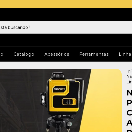
io
Catálogo
Acessórios
Ferramentas
Linha
Iní
Ní
Li
N
P
C
A