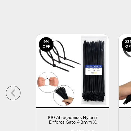
9
%
23
OFF
OF
À Bateria
100 Abraçadeiras Nylon /
- Profort
Enforca Gato 4,8mm X
300mm - Profort