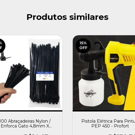
Produtos similares
%
15
%
F
OFF
100 Abraçadeiras Nylon /
Pistola Elétrica Para Pint
Enforca Gato 4,8mm X
PEP 450 - Profort
200mm - Profort