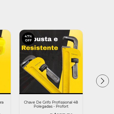
47
%
OFF
ura
Chave De Grifo Profissional 48
Jogo de S
Polegadas - Profort
40 Peç
Cat