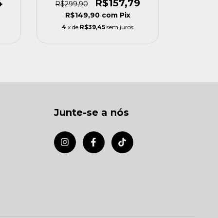
4
R$157,79
R$299,90
R$149,90
com
Pix
R$
4
x de
R$39,45
sem juros
4
x de
Junte-se a nós