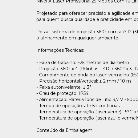
Nível A Laser Profissional 25 Metros Com 16 Lin
Projetado para oferecer precisão e agilidade e
para quem busca qualidade e praticidade em obr
Possui sistema de projeção 360° com até 12 (3D)
o alinhamento em qualquer ambiente.
Informações Técnicas:
- Faixa de trabalho: ~25 metros de diâmetro
- Projeção: 360° x 4 (16 linhas – 4D) / 360° x 3 (1
- Comprimento de onda do laser: vermelho (650
- Precisão horizontal/vertical: ± 2 mm / 10 m
- Faixa autonivelante: ± 3°
- Grau de proteção: IP54
- Alimentação: Bateria Íons de Lítio 3,7 V - 5
- Tempo de operação: até 5h contínuas
- Temperatura de operação (laser verde): -5°C a
- Temperatura de operação (laser azul e vermel
Conteúdo da Embalagem: