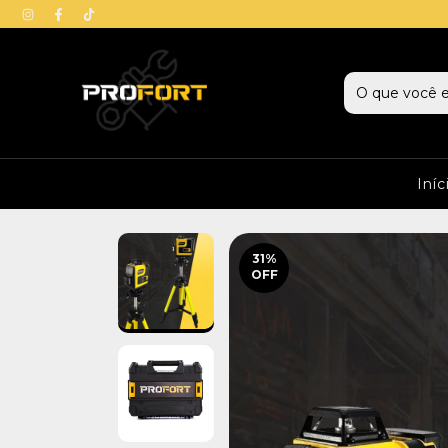
Iníc
31
%
OFF